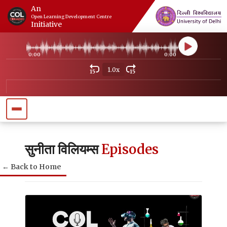
An
Open Learning Development Centre
Initiative
0:00
0:00
1.0x
15
15
सुनीता विलियम्स
Episodes
← Back to Home